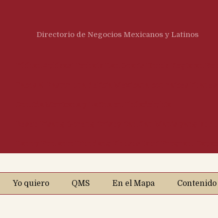
Directorio de Negocios Mexicanos y Latinos
Pilihan Aplikasi Terbaik Dan Gratis Untuk Kegiatan Bel
Tacos al Pastor una delicia Mexicana con raíces libanes
Comida Mexicana y Latina en Philadelphia
Resep Pisang Goreng Crispy Camilan Manis yang kud
Danny Pomanto Diundang Khusus Ikuti Program Capacit
Yo quiero
QMS
En el Mapa
Contenido