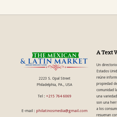
A Text 
Un directori
Estados Unid
reúne infor
2223 S. Opal Street
propiedad de 
Philadelphia, PA., USA
comunidad la
Tel :
+215 764 6069
una variedad 
son una herr
a los consum
E-mail :
philatinosmedia@gmail.com
resuenan con