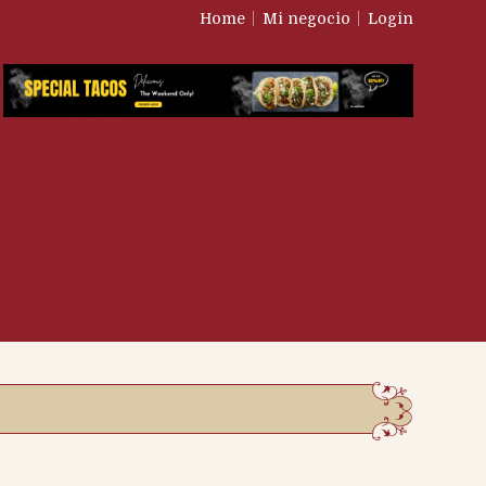
Home
Mi negocio
Login
ajar Online
as
u kamu Coba
y Building di Singapura